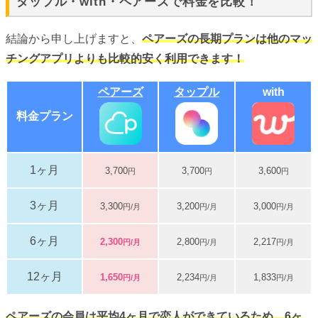
タップル・with・ペアーズで料金を比較！
結論から申し上げますと、
ペアーズの長期プランは他のマッ
チングアプリよりも比較的安く利用できます！
ペアーズ
タップル
with
料金プラン
1ヶ月
3,700
3,700
3,600
円
円
円
3ヶ月
3,300
3,200
3,000
円/月
円/月
円/月
6ヶ月
2,300
2,800
2,217
円/月
円/月
円/月
12ヶ月
1,650
2,234
1,833
円/月
円/月
円/月
ペアーズの会員は平均4ヶ月で恋人ができているため、6ヶ