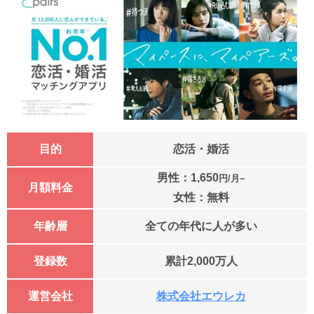
目的
恋活・婚活
男性：1,650
円/月~
月額料金
女性：無料
年齢層
全ての年代に人が多い
登録数
累計2,000万人
運営会社
株式会社エウレカ