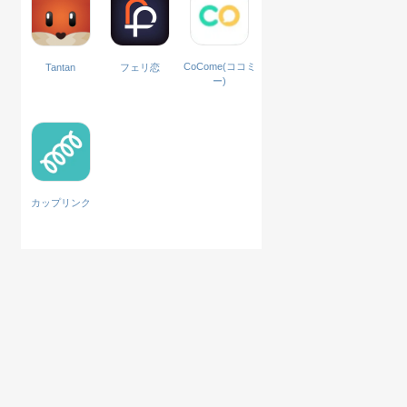
CoCome(ココミ
Tantan
フェリ恋
ー)
カップリンク