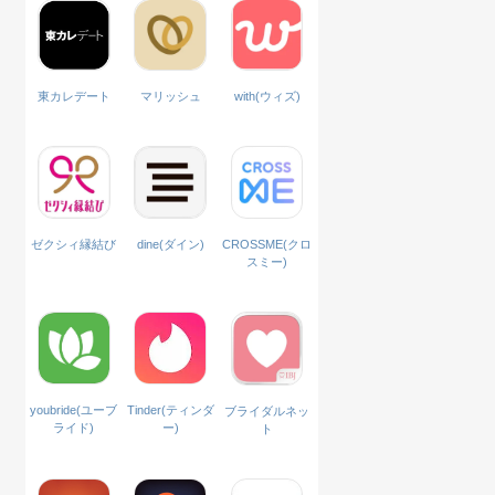
with(ウィズ)
東カレデート
マリッシュ
ゼクシィ縁結び
dine(ダイン)
CROSSME(クロ
スミー)
Tinder(ティンダ
youbride(ユーブ
ブライダルネッ
ー)
ライド)
ト