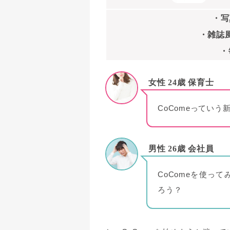
・写
・雑誌
・
女性 24歳 保育士
CoComeってい
男性 26歳 会社員
CoComeを使っ
ろう？