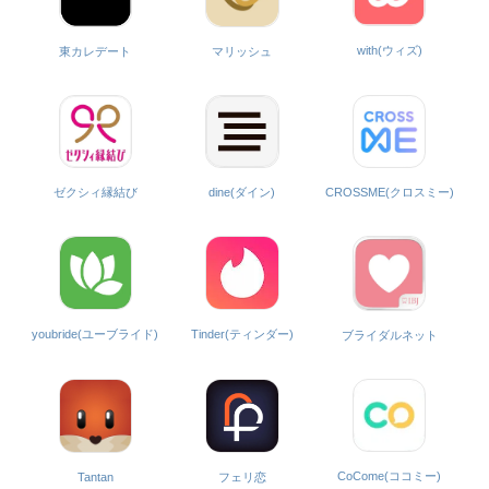
with(ウィズ)
東カレデート
マリッシュ
ゼクシィ縁結び
dine(ダイン)
CROSSME(クロスミー)
Tinder(ティンダー)
youbride(ユーブライド)
ブライダルネット
CoCome(ココミー)
Tantan
フェリ恋