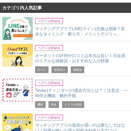
カテゴリ内人気記事
ペアーズ(Pairs)
マッチングアプリでLINE(ライン)交換は危険？安
全なタイミング・断り方・メリットデメリッ...
ペアーズ(Pairs)
オーネットの評判や口コミは本当は良い！元会員
のリアルな体験談・おすすめな人の特徴
口コミ
女性向け
体験談
ペアーズ(Pairs)
Tinder(ティンダー)の退会方法とは？｜注意点・一
時停止機能・解約手順
機能
退会
トラブル対処
ペアーズ(Pairs)
マッチングアプリの返信が遅いのは脈なしではな
い！頻度が低い心理と対処法や送り方のコツ