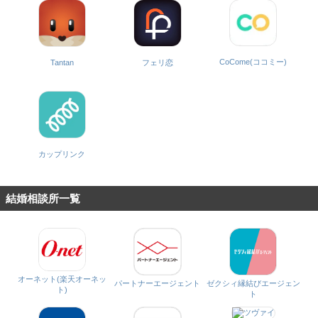
CoCome(ココミー)
Tantan
フェリ恋
カップリンク
結婚相談所一覧
オーネット(楽天オーネッ
パートナーエージェント
ゼクシィ縁結びエージェン
ト)
ト