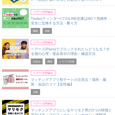
ペアーズ(Pairs)
Tinder(ティンダー)でのLINE交換はNG？危険性・
安全に交換する方法・断り方
機能
攻略
ペアーズ(Pairs)
ペアーズ(Pairs)でブロックされたらどうなる？す
る側の心理・退会表示の理由・確認方法
仕組み
機能
トラブル対処
ペアーズ(Pairs)
マッチングアプリ初デートの注意点！場所・服
装・会話のコツ【女性編】
攻略
ペアーズ(Pairs)
マッチングアプリにいるヤリモク男の3つの特徴と
見分け方｜プロフィール・メッセージ・体験談