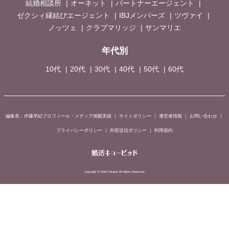
結婚相談所
オーネット
パートナーエージェント
ゼクシィ縁結びエージェント
IBJメンバーズ
ツヴァイ
ノッツェ
クラブマリッジ
サンマリエ
年代別
10代
20代
30代
40代
50代
60代
編集長：伊藤早紀プロフィール・メディア掲載実績
｜
サイトポリシー
｜
運営者情報
｜
お問い合わせ
｜
プライバシーポリシー
｜
外部送信ポリシー
｜
利用規約
Copyright © 2019 Parasol All Rights Reserved.