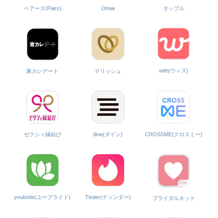
ペアーズ(Pairs)
Omiai
タップル
with(ウィズ)
東カレデート
マリッシュ
ゼクシィ縁結び
dine(ダイン)
CROSSME(クロスミー)
Tinder(ティンダー)
youbride(ユーブライド)
ブライダルネット