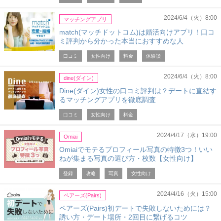
2024/6/4（火）8:00
マッチングアプリ
match(マッチドットコム)は婚活向けアプリ！口コ
ミ評判から分かった本当におすすめな人
口コミ
女性向け
料金
体験談
2024/6/4（火）8:00
dine(ダイン)
Dine(ダイン)女性の口コミ評判は？デートに直結す
るマッチングアプリを徹底調査
口コミ
女性向け
料金
2024/4/17（水）19:00
Omiai
Omiaiでモテるプロフィール写真の特徴3つ！いい
ねが集まる写真の選び方・枚数【女性向け】
登録
攻略
写真
女性向け
2024/4/16（火）15:00
ペアーズ(Pairs)
ペアーズ(Pairs)初デートで失敗しないためには？
誘い方・デート場所・2回目に繋げるコツ