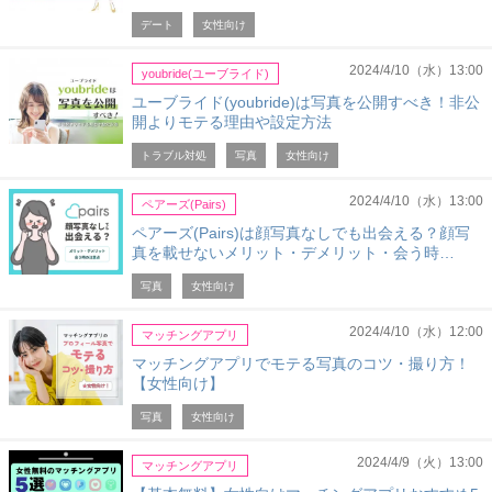
デート
女性向け
2024/4/10（水）13:00
youbride(ユーブライド)
ユーブライド(youbride)は写真を公開すべき！非公
開よりモテる理由や設定方法
トラブル対処
写真
女性向け
2024/4/10（水）13:00
ペアーズ(Pairs)
ペアーズ(Pairs)は顔写真なしでも出会える？顔写
真を載せないメリット・デメリット・会う時…
写真
女性向け
2024/4/10（水）12:00
マッチングアプリ
マッチングアプリでモテる写真のコツ・撮り方！
【女性向け】
写真
女性向け
2024/4/9（火）13:00
マッチングアプリ