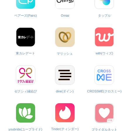
ペアーズ(Pairs)
Omiai
タップル
with(ウィズ)
東カレデート
マリッシュ
ゼクシィ縁結び
dine(ダイン)
CROSSME(クロスミー)
Tinder(ティンダー)
youbride(ユーブライド)
ブライダルネット