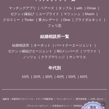
マッチングアプリ
ペアーズ
タップル
with
Omiai
ゼクシィ縁結び
ユーブライド
マリッシュ
Match
クロスミー
Tinder
東カレデート
Dine
ブライダルネット
フェリ恋
結婚相談所一覧
結婚相談所
オーネット
パートナーエージェント
ゼクシィ縁結びエージェント
IBJメンバーズ
ツヴァイ
ノッツェ
クラブマリッジ
サンマリエ
年代別
10代
20代
30代
40代
50代
60代
編集長：伊藤早紀プロフィール・メディア掲載実績
｜
サイトポリシー
｜
運営者情報
｜
お問い合わせ
｜
×
プライバシーポリシー
｜
外部送信ポリシー
｜
利用規約