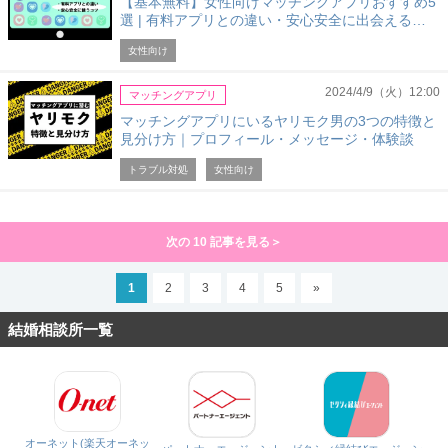
【基本無料】女性向けマッチングアプリおすすめ5
選 | 有料アプリとの違い・安心安全に出会える…
女性向け
2024/4/9（火）12:00
マッチングアプリ
マッチングアプリにいるヤリモク男の3つの特徴と
見分け方｜プロフィール・メッセージ・体験談
トラブル対処
女性向け
次の 10 記事を見る＞
1
2
3
4
5
»
結婚相談所一覧
オーネット(楽天オーネッ