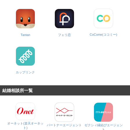
CoCome(ココミー)
Tantan
フェリ恋
カップリンク
結婚相談所一覧
オーネット(楽天オーネッ
パートナーエージェント
ゼクシィ縁結びエージェン
ト)
ト