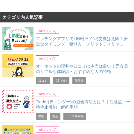
カテゴリ内人気記事
with(ウィズ)
マッチングアプリでLINE(ライン)交換は危険？安
全なタイミング・断り方・メリットデメリッ...
with(ウィズ)
オーネットの評判や口コミは本当は良い！元会員
のリアルな体験談・おすすめな人の特徴
口コミ
女性向け
体験談
with(ウィズ)
Tinder(ティンダー)の退会方法とは？｜注意点・一
時停止機能・解約手順
機能
退会
トラブル対処
with(ウィズ)