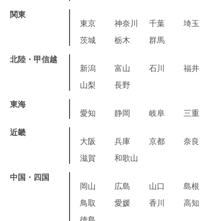
関東
東京
神奈川
千葉
埼玉
茨城
栃木
群馬
北陸・甲信越
新潟
富山
石川
福井
山梨
長野
東海
愛知
静岡
岐阜
三重
近畿
大阪
兵庫
京都
奈良
滋賀
和歌山
中国・四国
岡山
広島
山口
島根
鳥取
愛媛
香川
高知
徳島