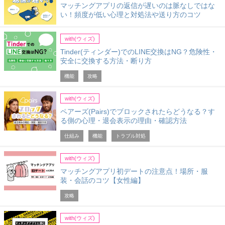
マッチングアプリの返信が遅いのは脈なしではな
い！頻度が低い心理と対処法や送り方のコツ
with(ウィズ)
Tinder(ティンダー)でのLINE交換はNG？危険性・
安全に交換する方法・断り方
機能
攻略
with(ウィズ)
ペアーズ(Pairs)でブロックされたらどうなる？す
る側の心理・退会表示の理由・確認方法
仕組み
機能
トラブル対処
with(ウィズ)
マッチングアプリ初デートの注意点！場所・服
装・会話のコツ【女性編】
攻略
with(ウィズ)