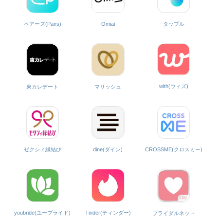
ペアーズ(Pairs)
Omiai
タップル
with(ウィズ)
東カレデート
マリッシュ
ゼクシィ縁結び
dine(ダイン)
CROSSME(クロスミー)
Tinder(ティンダー)
youbride(ユーブライド)
ブライダルネット