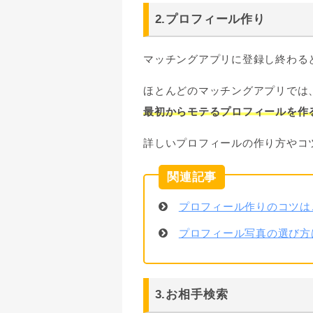
2.プロフィール作り
マッチングアプリに登録し終わる
ほとんどのマッチングアプリでは
最初からモテるプロフィールを作
詳しいプロフィールの作り方やコ
プロフィール作りのコツは
プロフィール写真の選び方
3.お相手検索