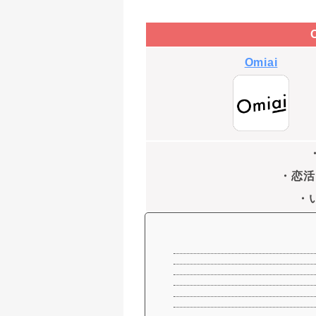
Omiai
・恋活
・