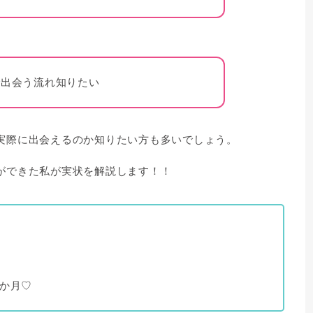
で出会う流れ知りたい
実際に出会えるのか知りたい方も多いでしょう。
ができた私が実状を解説します！！
0か月♡