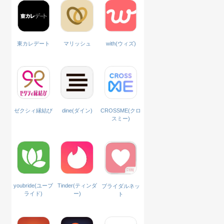
with(ウィズ)
東カレデート
マリッシュ
ゼクシィ縁結び
dine(ダイン)
CROSSME(クロ
スミー)
Tinder(ティンダ
youbride(ユーブ
ブライダルネッ
ー)
ライド)
ト