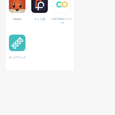
CoCome(ココミ
Tantan
フェリ恋
ー)
カップリンク