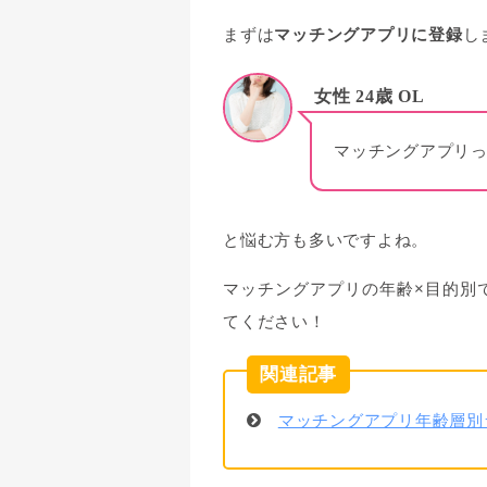
まずは
マッチングアプリに登録
し
女性 24歳 OL
マッチングアプリ
と悩む方も多いですよね。
マッチングアプリの年齢×目的別
てください！
マッチングアプリ年齢層別