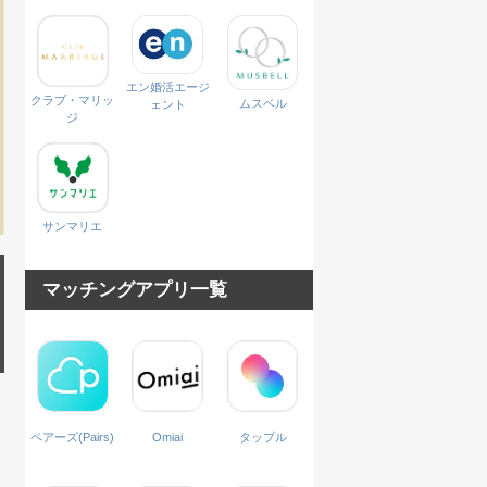
エン婚活エージ
クラブ・マリッ
ムスベル
ェント
ジ
サンマリエ
マッチングアプリ一覧
ペアーズ(Pairs)
Omiai
タップル