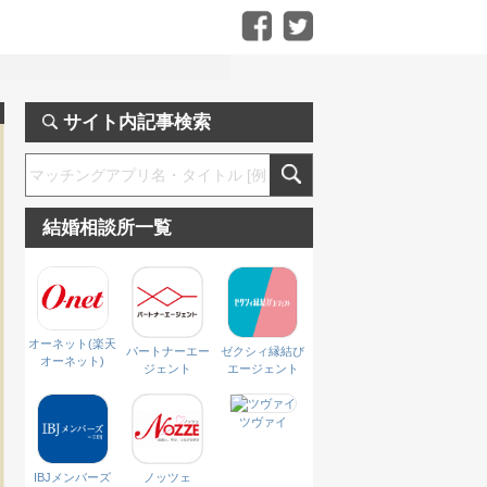
サイト内記事検索
結婚相談所一覧
オーネット(楽天
パートナーエー
ゼクシィ縁結び
オーネット)
ジェント
エージェント
ツヴァイ
IBJメンバーズ
ノッツェ