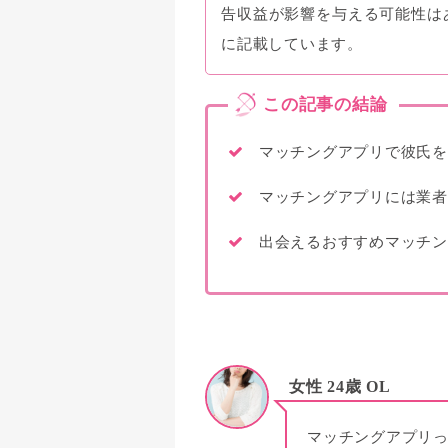
告収益が影響を与える可能性は
に記載しています。
マッチングアプリで彼氏を
マッチングアプリには業者
出会えるおすすめマッチン
女性 24歳 OL
マッチングアプリ