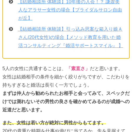
【結婚相談所 体験談】10年後の入会！？ 謙虚美
人なアラサー女性の場合【ブライダルサロン自由
が丘】
【結婚相談所 体験談】引っ込み思案な箱入り娘Ａ
さん(20代女性)の場合【メソッド教育を用いた婚
活コンサルティング『婚活サポートスマイル』 】
5人の女性に共通することは、
「素直さ」
だと思います。
女性は結婚相手の条件を細かく絞りがちですが、こだわりを
持ちすぎると婚活は長引く一方でしょう。
まずは仲人から勧められたお相手と会ってみて、スペックだ
けでは測れないその男性の良さを確かめてみるのが成婚への
近道だと思います。
また、女性は若い方が絶対に男性からもてます。
20代の貴重な時期を仕事や遊びに当てるか、先を見据えて