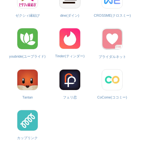
ゼクシィ縁結び
dine(ダイン)
CROSSME(クロスミー)
Tinder(ティンダー)
youbride(ユーブライド)
ブライダルネット
CoCome(ココミー)
Tantan
フェリ恋
カップリンク