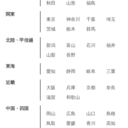
秋田
山形
福島
関東
東京
神奈川
千葉
埼玉
茨城
栃木
群馬
北陸・甲信越
新潟
富山
石川
福井
山梨
長野
東海
愛知
静岡
岐阜
三重
近畿
大阪
兵庫
京都
奈良
滋賀
和歌山
中国・四国
岡山
広島
山口
島根
鳥取
愛媛
香川
高知