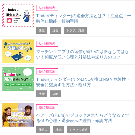
結婚相談所
Tinder(ティンダー)の退会方法とは？｜注意点・一
時停止機能・解約手順
機能
退会
トラブル対処
結婚相談所
マッチングアプリの返信が遅いのは脈なしではな
い！頻度が低い心理と対処法や送り方のコツ
結婚相談所
Tinder(ティンダー)でのLINE交換はNG？危険性・
安全に交換する方法・断り方
機能
攻略
結婚相談所
ペアーズ(Pairs)でブロックされたらどうなる？す
る側の心理・退会表示の理由・確認方法
仕組み
機能
トラブル対処