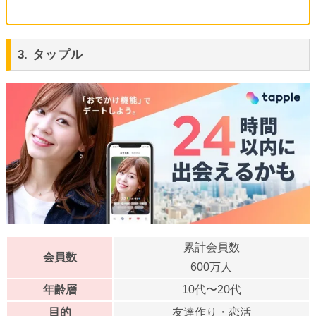
3. タップル
累計会員数
会員数
600万人
年齢層
10代〜20代
目的
友達作り・恋活