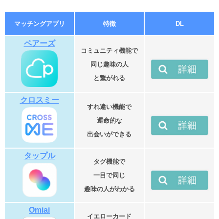
マッチングアプリ
特徴
DL
ペアーズ
コミュニティ機能で
同じ趣味の人
と繋がれる
クロスミー
すれ違い機能で
運命的な
出会いができる
タップル
タグ機能で
一目で同じ
趣味の人がわかる
Omiai
イエローカード