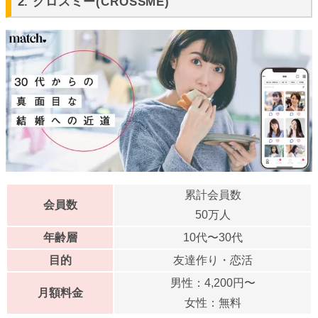
2. クロスミー(CROSSME)
累計会員数
会員数
50万人
年齢層
10代〜30代
目的
友達作り・恋活
男性：4,200円〜
月額料金
女性：無料