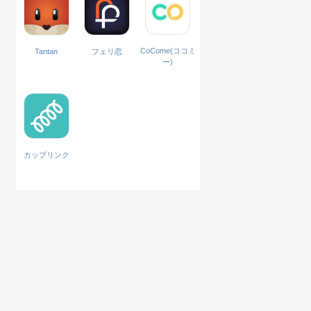
CoCome(ココミ
Tantan
フェリ恋
ー)
カップリンク