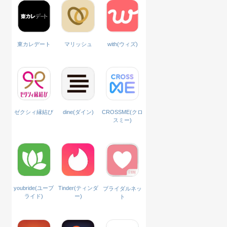
with(ウィズ)
東カレデート
マリッシュ
ゼクシィ縁結び
dine(ダイン)
CROSSME(クロ
スミー)
Tinder(ティンダ
youbride(ユーブ
ブライダルネッ
ー)
ライド)
ト