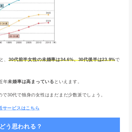
ると、
30代前半女性の未婚率は34.6%、30代後半は23.9%
で
近年
未婚率は高まっている
といえます。
ので30代で独身の女性はまだまだ少数派でしょう。
婚活サービスはこちら
らどう思われる？