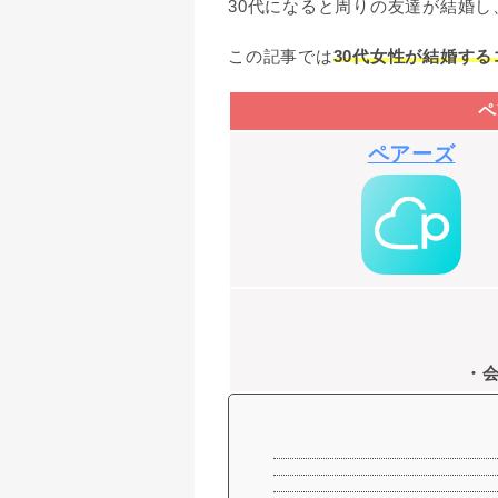
30代になると周りの友達が結婚
この記事では
30代女性が結婚す
ペ
ペアーズ
・会