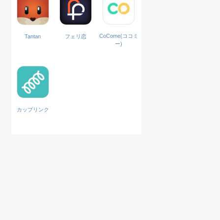
CoCome(ココミ
Tantan
フェリ恋
ー)
カップリンク