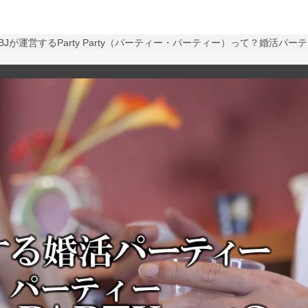
IBJが運営するParty Party（パーティー・パーティー）って？婚活