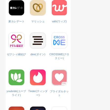
with(ウィズ)
東カレデート
マリッシュ
ゼクシィ縁結び
dine(ダイン)
CROSSME(クロ
スミー)
Tinder(ティンダ
youbride(ユーブ
ブライダルネッ
ー)
ライド)
ト