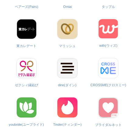
ペアーズ(Pairs)
Omiai
タップル
with(ウィズ)
東カレデート
マリッシュ
ゼクシィ縁結び
dine(ダイン)
CROSSME(クロスミー)
Tinder(ティンダー)
youbride(ユーブライド)
ブライダルネット