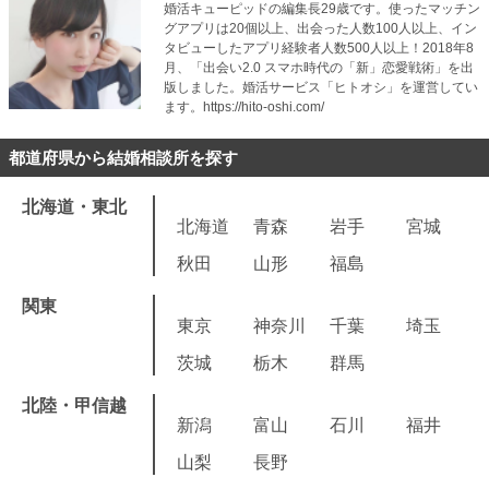
婚活キューピッドの編集長29歳です。使ったマッチン
グアプリは20個以上、出会った人数100人以上、イン
タビューしたアプリ経験者人数500人以上！2018年8
月、「出会い2.0 スマホ時代の「新」恋愛戦術」を出
版しました。婚活サービス「ヒトオシ」を運営してい
ます。https://hito-oshi.com/
都道府県から結婚相談所を探す
北海道・東北
北海道
青森
岩手
宮城
秋田
山形
福島
関東
東京
神奈川
千葉
埼玉
茨城
栃木
群馬
北陸・甲信越
新潟
富山
石川
福井
山梨
長野