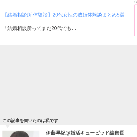
【結婚相談所 体験談】20代女性の成婚体験談まとめ5選
「結婚相談所ってまだ20代でも…
婚活女子必見！旦那候補にしたい男性がいる穴場の優良企業
ベスト５
婚活をする上で、将来の旦那様候…
【結婚相談所 体験談】40代女性の成婚体験談まとめ7選
「結婚相談所って40代でも婚活…
この記事を書いたのは私です
伊藤早紀@婚活キューピッド編集長