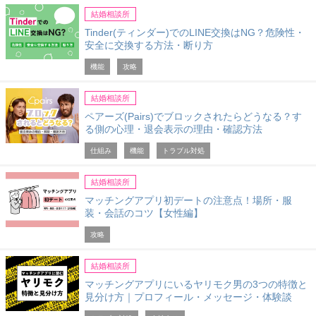
結婚相談所
Tinder(ティンダー)でのLINE交換はNG？危険性・
安全に交換する方法・断り方
機能
攻略
結婚相談所
ペアーズ(Pairs)でブロックされたらどうなる？す
る側の心理・退会表示の理由・確認方法
仕組み
機能
トラブル対処
結婚相談所
マッチングアプリ初デートの注意点！場所・服
装・会話のコツ【女性編】
攻略
結婚相談所
マッチングアプリにいるヤリモク男の3つの特徴と
見分け方｜プロフィール・メッセージ・体験談