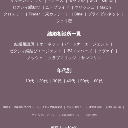
マッチングアプリ
ペアーズ
タップル
with
Omiai
ゼクシィ縁結び
ユーブライド
マリッシュ
Match
クロスミー
Tinder
東カレデート
Dine
ブライダルネット
フェリ恋
結婚相談所一覧
結婚相談所
オーネット
パートナーエージェント
ゼクシィ縁結びエージェント
IBJメンバーズ
ツヴァイ
ノッツェ
クラブマリッジ
サンマリエ
年代別
10代
20代
30代
40代
50代
60代
編集長：伊藤早紀プロフィール・メディア掲載実績
｜
サイトポリシー
｜
運営者情報
｜
お問い合わせ
｜
プライバシーポリシー
｜
外部送信ポリシー
｜
利用規約