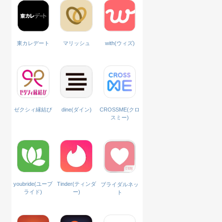
with(ウィズ)
東カレデート
マリッシュ
ゼクシィ縁結び
dine(ダイン)
CROSSME(クロ
スミー)
Tinder(ティンダ
youbride(ユーブ
ブライダルネッ
ー)
ライド)
ト