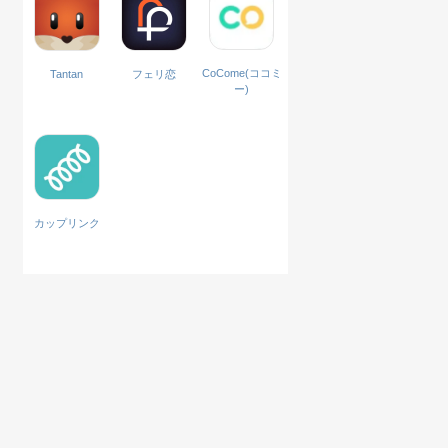
CoCome(ココミ
Tantan
フェリ恋
ー)
カップリンク