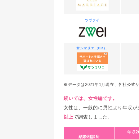
ツヴァイ
サンマリエ（PR）
※データは2021年1月現在、各社公式
続いては、女性編です。
女性は、一般的に男性より年収が
以上
で調査しました。
年収
2
結婚相談所