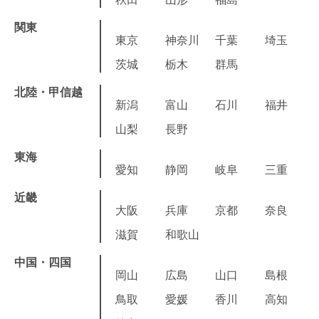
関東
東京
神奈川
千葉
埼玉
茨城
栃木
群馬
北陸・甲信越
新潟
富山
石川
福井
山梨
長野
東海
愛知
静岡
岐阜
三重
近畿
大阪
兵庫
京都
奈良
滋賀
和歌山
中国・四国
岡山
広島
山口
島根
鳥取
愛媛
香川
高知