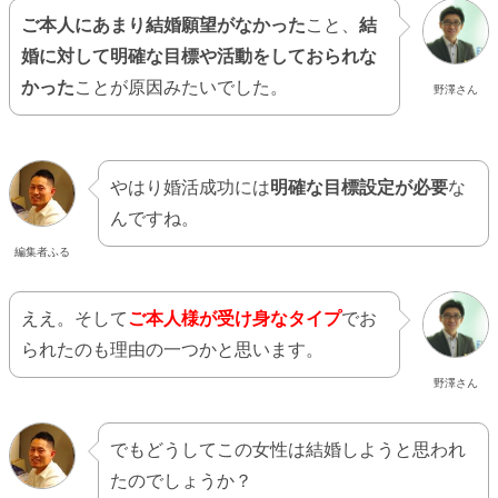
ご本人にあまり結婚願望がなかった
こと、
結
婚に対して明確な目標や活動をしておられな
かった
ことが原因みたいでした。
野澤さん
やはり婚活成功には
明確な目標設定が必要
な
んですね。
編集者ふる
ええ。そして
ご本人様が受け身なタイプ
でお
られたのも理由の一つかと思います。
野澤さん
でもどうしてこの女性は結婚しようと思われ
たのでしょうか？