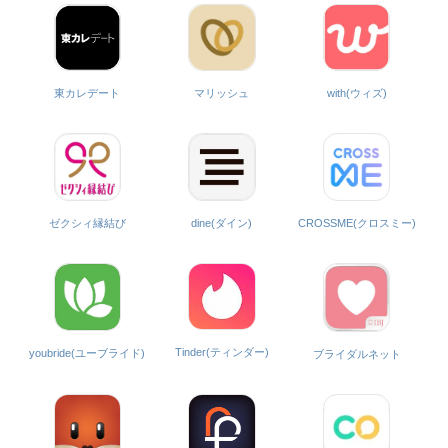
with(ウィズ)
東カレデート
マリッシュ
ゼクシィ縁結び
dine(ダイン)
CROSSME(クロスミー)
Tinder(ティンダー)
youbride(ユーブライド)
ブライダルネット