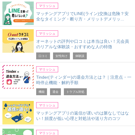
マリッシュ
マッチングアプリでLINE(ライン)交換は危険？安
全なタイミング・断り方・メリットデメリッ...
マリッシュ
オーネットの評判や口コミは本当は良い！元会員
のリアルな体験談・おすすめな人の特徴
口コミ
女性向け
体験談
マリッシュ
Tinder(ティンダー)の退会方法とは？｜注意点・一
時停止機能・解約手順
機能
退会
トラブル対処
マリッシュ
マッチングアプリの返信が遅いのは脈なしではな
い！頻度が低い心理と対処法や送り方のコツ
マリッシュ