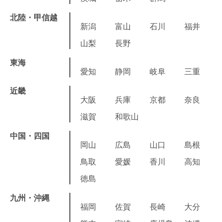
北陸・甲信越
新潟
富山
石川
福井
山梨
長野
東海
愛知
静岡
岐阜
三重
近畿
大阪
兵庫
京都
奈良
滋賀
和歌山
中国・四国
岡山
広島
山口
島根
鳥取
愛媛
香川
高知
徳島
九州・沖縄
福岡
佐賀
長崎
大分