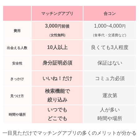
マッチングアプリ
合コン
3,000
1,000~4,000
円前後
円
費用
(
女性無料)
(食事代・交通費など)
10人以上
良くても3人程度
出会える人数
身分証明必須
保証はない
安全性
いいね！だけ
コミュ力必須
きっかけ
検索機能で
運次第
見つけ方
絞り込み
いつでも
人が多い
時間や場所
どこでも
時間や場所
一目見ただけでマッチングアプリの多くのメリットが分かる