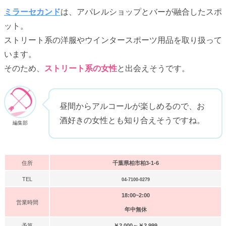
ミラーセカンド
は、アパレルショップとバーが融合したスポ
ット。
ストリート系の洋服やウインタースポーツ用品を取り扱って
います。
そのため、
ストリート系の女性
と出会えそうです。
昼間からアルコールが楽しめるので、お
酒好きの女性とも知り合えそうですね。
編集部
住所
千葉県柏市柏3-1-6
TEL
04-7100-0279
18:00~2:00
営業時間
年中無休
予算
￥2,000～￥2,999