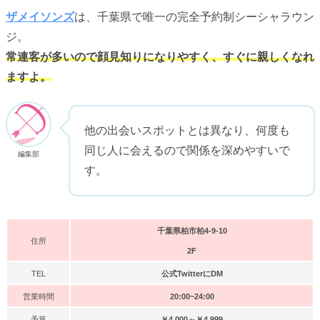
ザメイソンズ
は、千葉県で唯一の完全予約制シーシャラウン
ジ。
常連客が多いので顔見知りになりやすく、すぐに親しくなれ
ますよ。
他の出会いスポットとは異なり、何度も
同じ人に会えるので関係を深めやすいで
編集部
す。
千葉県柏市柏4-9-10
住所
2F
TEL
公式TwitterにDM
営業時間
20:00~24:00
予算
￥4,000～￥4,999