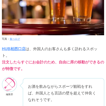
写真：
食べログ
HUB柏西口店
は、外国人のお客さんも多く訪れるスポッ
ト。
注文したらすぐにお会計のため、自由に席の移動ができるの
が特徴です。
お酒を飲みながらスポーツ観戦をすれ
ば、外国人とも言語の壁を超えて仲良く
編集部
なれそうです。