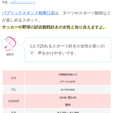
写真：
公式フェイスブック
パブリックスタンド柏東口店
は、ダーツやスポーツ観戦など
が楽しめるスポット。
サッカーや野球の試合観戦好きの女性と知り合えますよ。
1人で訪れるスポーツ好きの女性が多いの
で、声をかけやすいです。
編集部
千葉県柏市柏2-2-5
住所
オアゾビルB1F
TEL
04-7192-8502
18:00~翌3:00
営業時間
無休
予算
￥1,000～￥1,999