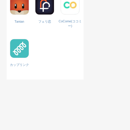
CoCome(ココミ
Tantan
フェリ恋
ー)
カップリンク