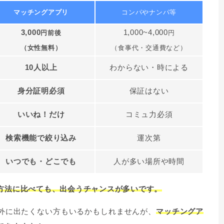
マッチングアプリ
コンパやナンパ等
3,000
1,000~4,000
円前後
円
（女性無料）
（食事代・交通費など）
10人以上
わからない・時による
身分証明必須
保証はない
いいね！だけ
コミュ力必須
検索機能で絞り込み
運次第
いつでも・どこでも
人が多い場所や時間
方法に比べても、出会うチャンスが多いです。
外に出たくない方もいるかもしれませんが、
マッチングア