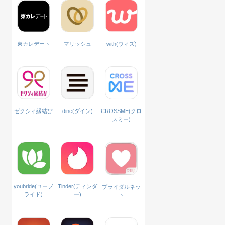
with(ウィズ)
東カレデート
マリッシュ
ゼクシィ縁結び
dine(ダイン)
CROSSME(クロ
スミー)
Tinder(ティンダ
youbride(ユーブ
ブライダルネッ
ー)
ライド)
ト