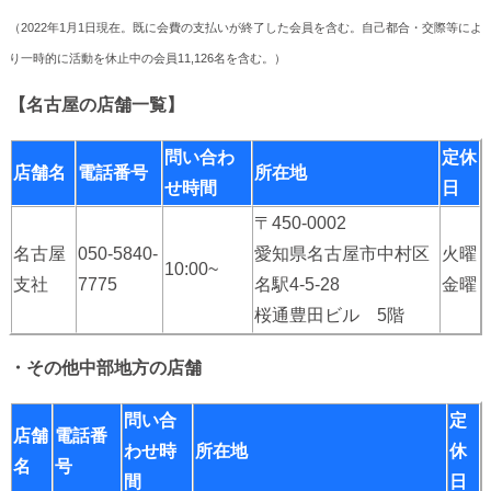
（2022年1月1日現在。既に会費の支払いが終了した会員を含む。自己都合・交際等によ
り一時的に活動を休止中の会員
11,126
名を含む。）
【名古屋の店舗一覧】
問い合わ
定休
店舗名
電話番号
所在地
せ時間
日
〒450-0002
名古屋
050-5840-
愛知県名古屋市中村区
火曜
10:00~
支社
7775
名駅4-5-28
金曜
桜通豊田ビル 5階
・その他中部地方の店舗
問い合
定
店舗
電話番
わせ時
所在地
休
名
号
間
日