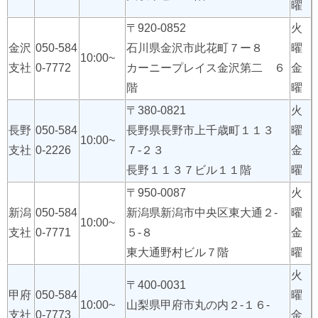
曜
〒920-0852
火
金沢
050-584
石川県金沢市此花町７ー８
曜
10:00~
支社
0-7772
カーニープレイス金沢第二 ６
金
階
曜
〒380-0821
火
長野
050-584
長野県長野市上千歳町１１３
曜
10:00~
支社
0-2226
７-２３
金
長野１１３７ビル１１階
曜
〒950-0087
火
新潟
050-584
新潟県新潟市中央区東大通２-
曜
10:00~
支社
0-7771
５-８
金
東大通野村ビル７階
曜
火
〒400-0031
甲府
050-584
曜
10:00~
山梨県甲府市丸の内２-１６-
支社
0-7773
金