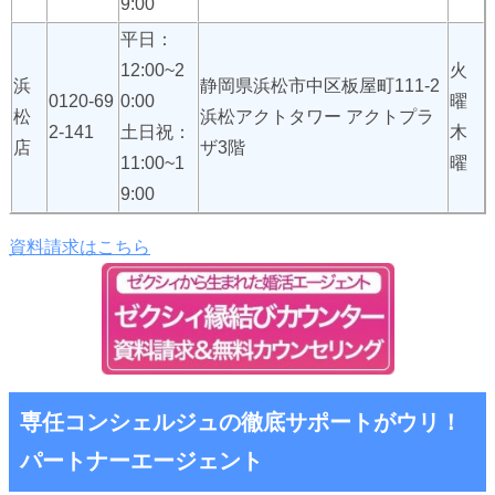
9:00
平日：
12:00~2
火
浜
静岡県浜松市中区板屋町111-2
0120-69
0:00
曜
松
浜松アクトタワー アクトプラ
2-141
土日祝：
木
店
ザ3階
11:00~1
曜
9:00
資料請求はこちら
専任コンシェルジュの徹底サポートがウリ！
パートナーエージェント