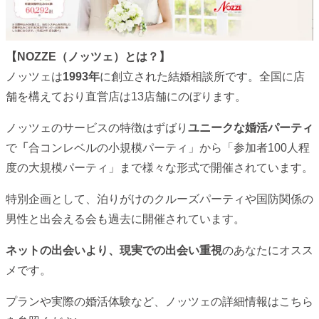
【NOZZE（ノッツェ）とは？】
ノッツェは
1993年
に創立された結婚相談所です。全国に店
舗を構えており直営店は13店舗にのぼります。
ノッツェのサービスの特徴はずばり
ユニークな婚活パーティ
で
「
合コンレベルの小規模パーティ」から「参加者100人程
度の大規模パーティ」まで様々な形式で開催されています。
特別企画として、泊りがけのクルーズパーティや国防関係の
男性と出会える会も過去に開催されています。
ネットの出会いより、現実での出会い重視
のあなたにオスス
メです。
プランや実際の婚活体験など、ノッツェの詳細情報はこちら