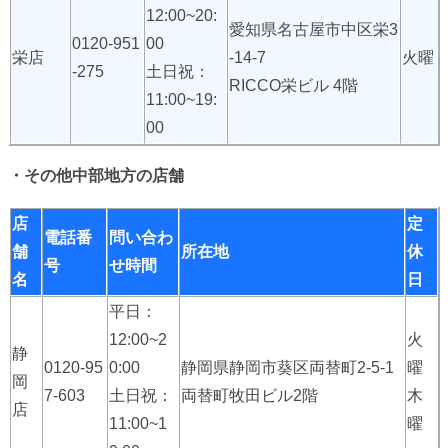
12:00~20:
愛知県名古屋市中区栄3
0120-951
00
栄店
-14-7
火曜
-275
土日祝：
RICCO栄ビル 4階
11:00~19:
00
・その他中部地方の店舗
店
定
電話番
問い合わ
舗
所在地
休
号
せ時間
名
日
平日：
12:00~2
火
静
0120-95
0:00
静岡県静岡市葵区両替町2-5-1
曜
岡
7-603
土日祝：
両替町牧田ビル2階
木
店
11:00~1
曜