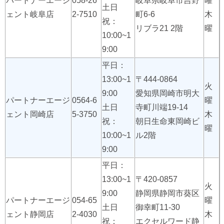
パートナーエージ
058-26
岐阜県岐阜市吉野
曜
土日
ェント岐阜店
2-7510
町6-6
木
祝：
リブラ21 2階
曜
10:00~1
9:00
平日：
13:00~1
〒444-0864
火
9:00
愛知県岡崎市明大
パートナーエージ
0564-6
曜
土日
寺町川端19-14
ェント岡崎店
5-3750
木
祝：
朝日生命東岡崎ビ
曜
10:00~1
ル2階
9:00
平日：
13:00~1
〒420-0857
火
9:00
静岡県静岡市葵区
パートナーエージ
054-65
曜
土日
御幸町11-30
ェント静岡店
2-4030
木
祝：
エクセルワード静