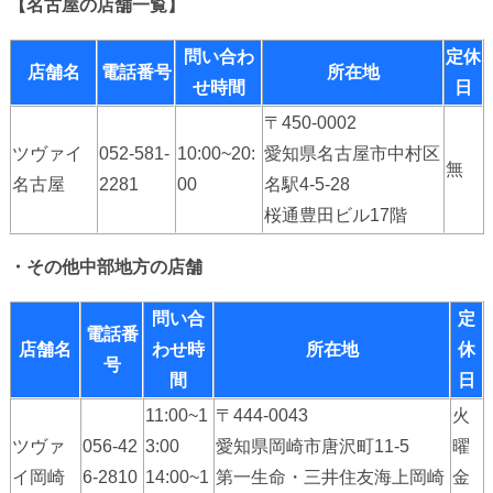
【名古屋の店舗一覧】
問い合わ
定休
店舗名
電話番号
所在地
せ時間
日
〒450-0002
ツヴァイ
052-581-
10:00~20:
愛知県名古屋市中村区
無
名古屋
2281
00
名駅4-5-28
桜通豊田ビル17階
・その他中部地方の店舗
問い合
定
電話番
店舗名
わせ時
所在地
休
号
間
日
11:00~1
〒444-0043
火
ツヴァ
056-42
3:00
愛知県岡崎市唐沢町11-5
曜
イ岡崎
6-2810
14:00~1
第一生命・三井住友海上岡崎
金