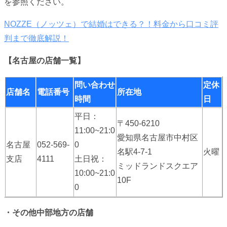
を参照ください。
NOZZE（ノッツェ）で結婚はできる？！料金から口コミ評
判まで徹底解説！
【名古屋の店舗一覧】
問い合わせ
定休
店舗名
電話番号
所在地
時間
日
平日：
〒450-6210
11:00~21:0
愛知県名古屋市中村区
名古屋
052-569-
0
名駅4-7-1
火曜
支店
4111
土日祝：
ミッドランドスクエア
10:00~21:0
10F
0
・その他中部地方の店舗