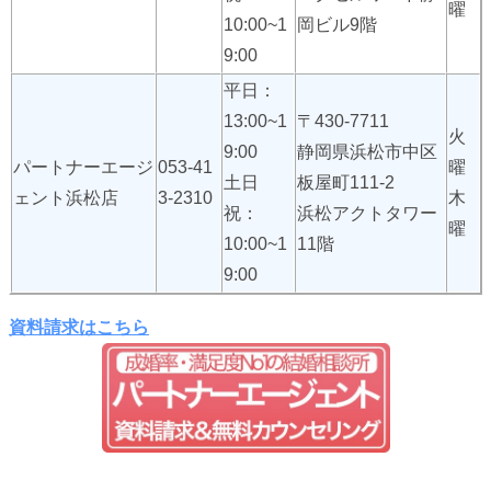
曜
10:00~1
岡ビル9階
9:00
平日：
13:00~1
〒430-7711
火
9:00
静岡県浜松市中区
パートナーエージ
053-41
曜
土日
板屋町111-2
ェント浜松店
3-2310
木
祝：
浜松アクトタワー
曜
10:00~1
11階
9:00
資料請求はこちら