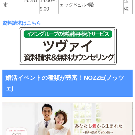
1-6281
14:00~1
金
市
ェックSビル8階
9:00
曜
資料請求はこちら
婚活イベントの種類が豊富！NOZZE(ノッツ
ェ)