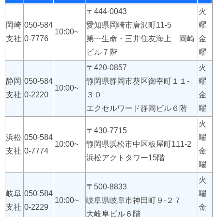
〒444-0043
火
岡崎
050-584
愛知県岡崎市唐沢町11-5
曜
10:00~
支社
0-7776
第一生命・三井住友海上 岡崎
金
ビル７階
曜
〒420-0857
火
静岡
050-584
静岡県静岡市葵区御幸町１１-
曜
10:00~
支社
0-2220
３０
金
エクセルワード静岡ビル６階
曜
火
〒430-7715
浜松
050-584
曜
10:00~
静岡県浜松市中区板屋町111-2
支社
0-7774
金
浜松アクトタワー15階
曜
火
〒500-8833
岐阜
050-584
曜
10:00~
岐阜県岐阜市神田町９-２７
支社
0-2229
金
大岐阜ビル６階