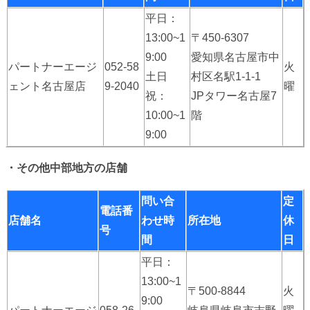
平日：
13:00~1
〒450-6307
9:00
愛知県名古屋市中
パートナーエージ
052-58
火
土日
村区名駅1-1-1
ェント名古屋店
9-2040
曜
祝：
JPタワー名古屋7
10:00~1
階
9:00
・その他中部地方の店舗
問い合
定
電話番
店舗名
わせ時
所在地
休
号
間
日
平日：
13:00~1
〒500-8844
火
9:00