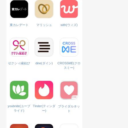
with(ウィズ)
東カレデート
マリッシュ
ゼクシィ縁結び
dine(ダイン)
CROSSME(クロ
スミー)
Tinder(ティンダ
youbride(ユーブ
ブライダルネッ
ー)
ライド)
ト