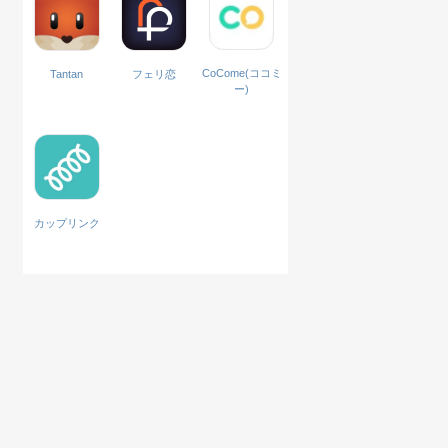
CoCome(ココミ
Tantan
フェリ恋
ー)
カップリンク