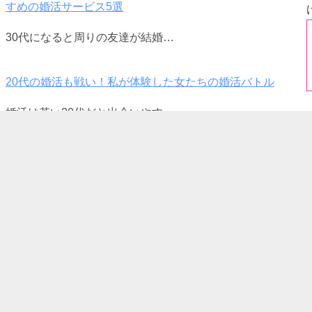
すめの婚活サービス5選
30代になると周りの友達が結婚…
20代の婚活も戦い！私が体験した女たちの婚活バトル
婚活は若い20代だと出会いやす…
薬剤師と結婚するのは難しい？｜メリット・デメリット・出
会える婚活サービス3選
ここ近年人気の職業の薬剤師、出…
婚活サイトにサクラ・業者はいる？危険人物の見分け方・安
全に出会える方法3選
婚活サイトにサクラや業者がいる…