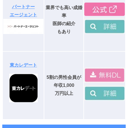
パートナー
業界でも高い成婚
エージェント
率
医師の紹介
もあり
東カレデート
5割の男性会員が
年収1,000
万円
以上