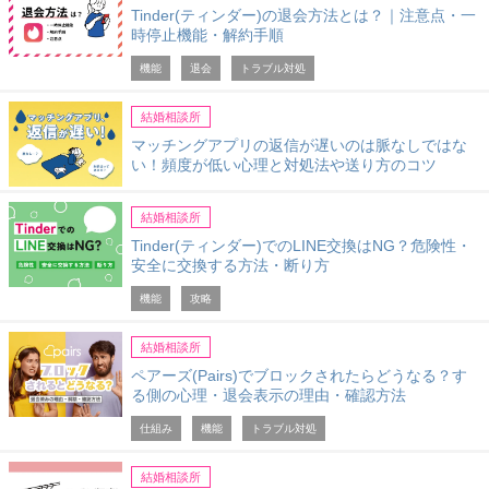
Tinder(ティンダー)の退会方法とは？｜注意点・一
時停止機能・解約手順
機能
退会
トラブル対処
結婚相談所
マッチングアプリの返信が遅いのは脈なしではな
い！頻度が低い心理と対処法や送り方のコツ
結婚相談所
Tinder(ティンダー)でのLINE交換はNG？危険性・
安全に交換する方法・断り方
機能
攻略
結婚相談所
ペアーズ(Pairs)でブロックされたらどうなる？す
る側の心理・退会表示の理由・確認方法
仕組み
機能
トラブル対処
結婚相談所