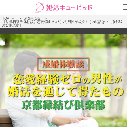
TOP
結婚相談所
【結婚相談所 体験談】恋愛経験ゼロだった男性が成婚！その秘訣は？【京都縁
結び倶楽部】