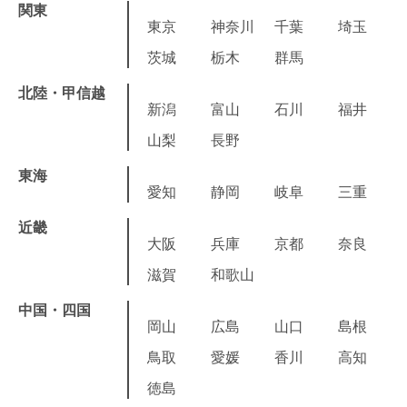
関東
東京
神奈川
千葉
埼玉
茨城
栃木
群馬
北陸・甲信越
新潟
富山
石川
福井
山梨
長野
東海
愛知
静岡
岐阜
三重
近畿
大阪
兵庫
京都
奈良
滋賀
和歌山
中国・四国
岡山
広島
山口
島根
鳥取
愛媛
香川
高知
徳島