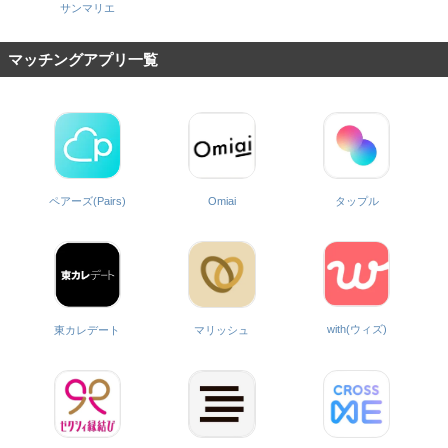
サンマリエ
マッチングアプリ一覧
ペアーズ(Pairs)
Omiai
タップル
with(ウィズ)
東カレデート
マリッシュ