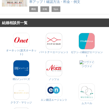
率アップ！確認方法・料金・例文
機能
攻略
悩み
結婚相談所一覧
オーネット(楽天オーネッ
パートナーエージェント
ゼクシィ縁結びエージェン
ト)
ト
ツヴァイ
IBJメンバーズ
ノッツェ
エン婚活エージェント
クラブ・マリッジ
ムスベル