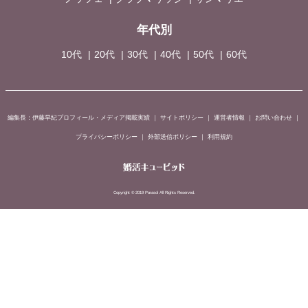
年代別
10代
20代
30代
40代
50代
60代
編集長：伊藤早紀プロフィール・メディア掲載実績
｜
サイトポリシー
｜
運営者情報
｜
お問い合わせ
｜
プライバシーポリシー
｜
外部送信ポリシー
｜
利用規約
Copyright © 2019 Parasol All Rights Reserved.