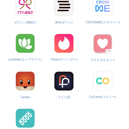
ゼクシィ縁結び
dine(ダイン)
CROSSME(クロスミー)
Tinder(ティンダー)
youbride(ユーブライド)
ブライダルネット
CoCome(ココミー)
Tantan
フェリ恋