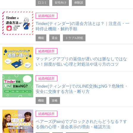
口コミ
女性向け
体験談
結婚相談所
Tinder(ティンダー)の退会方法とは？｜注意点・一
時停止機能・解約手順
機能
退会
トラブル対処
結婚相談所
マッチングアプリの返信が遅いのは脈なしではな
い！頻度が低い心理と対処法や送り方のコツ
結婚相談所
Tinder(ティンダー)でのLINE交換はNG？危険性・
安全に交換する方法・断り方
機能
攻略
結婚相談所
ペアーズ(Pairs)でブロックされたらどうなる？す
る側の心理・退会表示の理由・確認方法