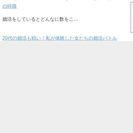
の特徴
婚活をしているとどんなに数をこ…
20代の婚活も戦い！私が体験した女たちの婚活バトル
婚活は若い20代だと出会いやす…
20代となにが違う？！30代からの婚活で気をつけるべき10
のこと
婚活をしていると…
佐賀市の縁結びスポット男女神社とは？祀られている神様・
得られるご利益を解説
今回は佐賀県にある男女神社を紹…