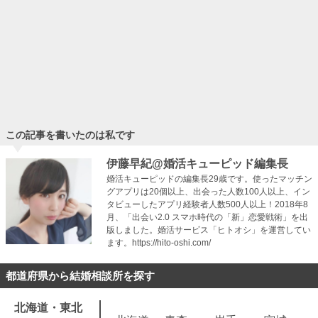
婚活女子必見！私のまわりにいる結婚できない女の7つの特
徴
あなたのまわりにもいませんか？…
この記事を書いたのは私です
伊藤早紀@婚活キューピッド編集長
婚活キューピッドの編集長29歳です。使ったマッチン
グアプリは20個以上、出会った人数100人以上、イン
タビューしたアプリ経験者人数500人以上！2018年8
月、「出会い2.0 スマホ時代の「新」恋愛戦術」を出
版しました。婚活サービス「ヒトオシ」を運営してい
ます。https://hito-oshi.com/
都道府県から結婚相談所を探す
北海道・東北