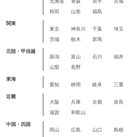
北海道
青森
岩手
宮城
秋田
山形
福島
関東
東京
神奈川
千葉
埼玉
茨城
栃木
群馬
北陸・甲信越
新潟
富山
石川
福井
山梨
長野
東海
愛知
静岡
岐阜
三重
近畿
大阪
兵庫
京都
奈良
滋賀
和歌山
中国・四国
岡山
広島
山口
島根