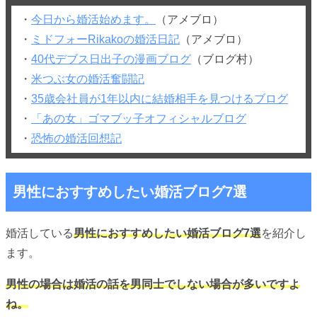
・
今日から婚活始めます。
（アメブロ）
・
ミドフォーRikakoの婚活日記
（アメブロ）
・
40代デブス日出子の漫画ブログ
（ブログ村）
・
米つぶ女の婚活奮闘記
・
35歳会社員が1年以内に結婚相手を見つけるブログ
・
「あの女」ゴマブッ子オフィシャルブログ
・
恐怖の婚活回想記
男性におすすめしたい婚活ブログ7選
婚活している
男性におすすめしたい婚活ブログ7選
を紹介し
ます。
男性の場合は婚活の話を男同士でしない場合が多いですよ
ね。