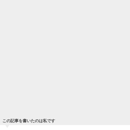
【結婚相談所 体験談】婚活女性に大人気！高収入50代男性
が選んだ結婚相手とは？【ライフツリー】
こんにちは。マッ…
婚活を成功させたい人必見！なぜか結婚できちゃう女の５つ
の特徴
婚活をしているとどんなに数をこ…
20代の婚活も戦い！私が体験した女たちの婚活バトル
婚活は若い20代だと出会いやす…
この記事を書いたのは私です