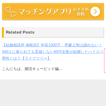
Related Posts
【結婚相談所 体験談】年収1000万・早慶上智は譲れない！
340人に振られても妥協しない40代女医が結婚したハイスペ
男性とは？【ライフツリー】
こんにちは、婚活キューピッド編…
【結婚相談所 体験談】条件通りの医師と結婚した30代女性
の場合【ハッピーカムカム】
こんにちは。マッチアップ編集部…