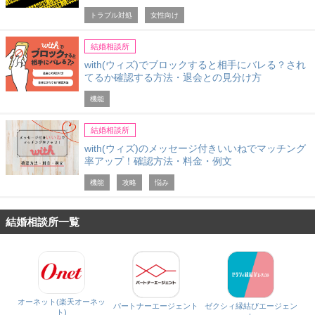
トラブル対処
女性向け
結婚相談所
with(ウィズ)でブロックすると相手にバレる？され
てるか確認する方法・退会との見分け方
機能
結婚相談所
with(ウィズ)のメッセージ付きいいねでマッチング
率アップ！確認方法・料金・例文
機能
攻略
悩み
結婚相談所一覧
オーネット(楽天オーネッ
パートナーエージェント
ゼクシィ縁結びエージェン
ト)