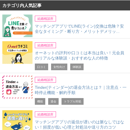
カテゴリ内人気記事
結婚相談所
マッチングアプリでLINE(ライン)交換は危険？安
全なタイミング・断り方・メリットデメリッ...
結婚相談所
オーネットの評判や口コミは本当は良い！元会員
のリアルな体験談・おすすめな人の特徴
口コミ
女性向け
体験談
結婚相談所
Tinder(ティンダー)の退会方法とは？｜注意点・一
時停止機能・解約手順
機能
退会
トラブル対処
結婚相談所
マッチングアプリの返信が遅いのは脈なしではな
い！頻度が低い心理と対処法や送り方のコツ