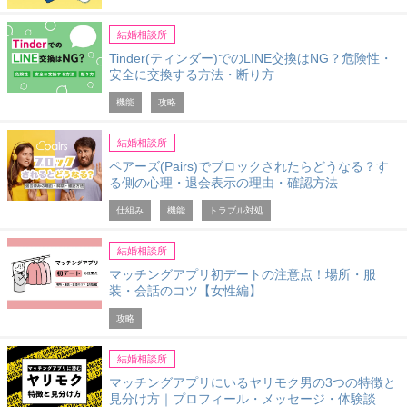
結婚相談所
Tinder(ティンダー)でのLINE交換はNG？危険性・
安全に交換する方法・断り方
機能
攻略
結婚相談所
ペアーズ(Pairs)でブロックされたらどうなる？す
る側の心理・退会表示の理由・確認方法
仕組み
機能
トラブル対処
結婚相談所
マッチングアプリ初デートの注意点！場所・服
装・会話のコツ【女性編】
攻略
結婚相談所
マッチングアプリにいるヤリモク男の3つの特徴と
見分け方｜プロフィール・メッセージ・体験談