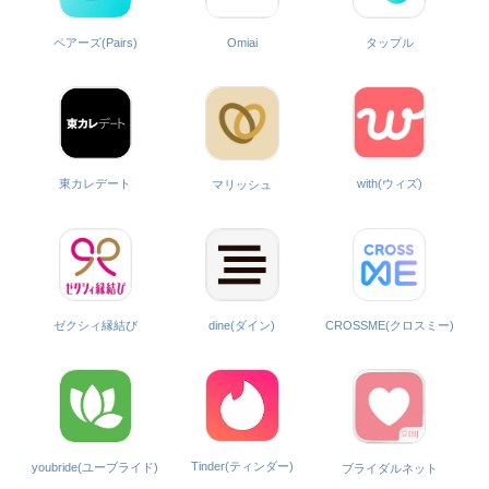
ペアーズ(Pairs)
Omiai
タップル
with(ウィズ)
東カレデート
マリッシュ
ゼクシィ縁結び
dine(ダイン)
CROSSME(クロスミー)
Tinder(ティンダー)
youbride(ユーブライド)
ブライダルネット