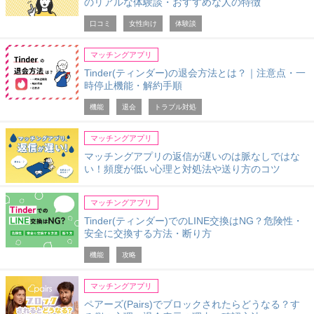
のリアルな体験談・おすすめな人の特徴
口コミ
女性向け
体験談
マッチングアプリ
Tinder(ティンダー)の退会方法とは？｜注意点・一
時停止機能・解約手順
機能
退会
トラブル対処
マッチングアプリ
マッチングアプリの返信が遅いのは脈なしではな
い！頻度が低い心理と対処法や送り方のコツ
マッチングアプリ
Tinder(ティンダー)でのLINE交換はNG？危険性・
安全に交換する方法・断り方
機能
攻略
マッチングアプリ
ペアーズ(Pairs)でブロックされたらどうなる？す