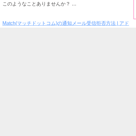
このようなことありませんか？ …
Match(マッチドットコム)の通知メール受信拒否方法 | アド
レス変更やおすすめ設定
このようにMatchの通知メー…
Match(マッチドットコム)にいる要注意人物の特徴・見分け
方と対処法3選
このように思う方も多いと思いま…
Match(マッチドットコム)でメッセージが続かない3つの原因
と出会うためのコツ
このようにメッセージが続かない…