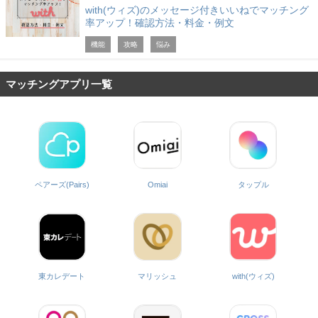
with(ウィズ)のメッセージ付きいいねでマッチング
率アップ！確認方法・料金・例文
機能
攻略
悩み
マッチングアプリ一覧
ペアーズ(Pairs)
Omiai
タップル
with(ウィズ)
東カレデート
マリッシュ