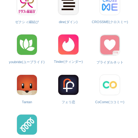
ゼクシィ縁結び
dine(ダイン)
CROSSME(クロスミー)
Tinder(ティンダー)
youbride(ユーブライド)
ブライダルネット
CoCome(ココミー)
Tantan
フェリ恋