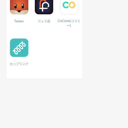
CoCome(ココミ
Tantan
フェリ恋
ー)
カップリンク