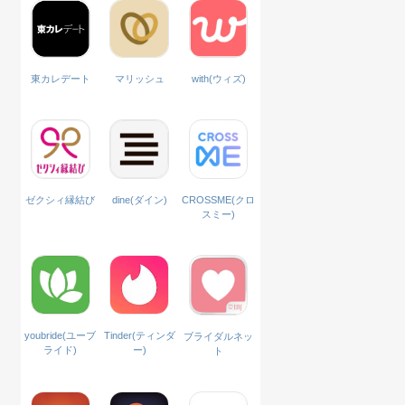
with(ウィズ)
東カレデート
マリッシュ
ゼクシィ縁結び
dine(ダイン)
CROSSME(クロ
スミー)
Tinder(ティンダ
youbride(ユーブ
ブライダルネッ
ー)
ライド)
ト