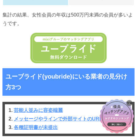
集計の結果、女性会員の年収は500万円未満の会員が多いよ
うです。
ユーブライド(youbride)にいる業者の見分け
方3つ
×
1.
芸能人並みに容姿端麗
2.
メッセージやラインで外部サイトのURLが送られる
3.
各種証明書が未提出