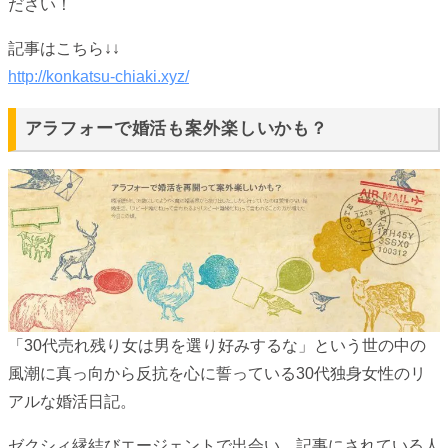
ださい！
記事はこちら↓↓
http://konkatsu-chiaki.xyz/
アラフォーで婚活も案外楽しいかも？
「30代売れ残り女は男を選り好みするな」という世の中の
風潮に真っ向から反抗を心に誓っている30代独身女性のリ
アルな婚活日記。
ゼクシィ縁結びエージェントで出会い、記事にされている人