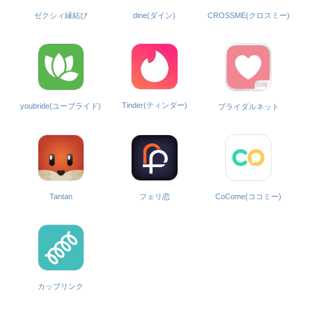
ゼクシィ縁結び
dine(ダイン)
CROSSME(クロスミー)
Tinder(ティンダー)
youbride(ユーブライド)
ブライダルネット
CoCome(ココミー)
Tantan
フェリ恋
カップリンク