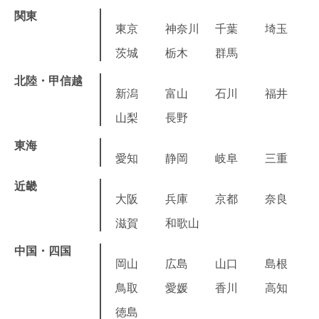
関東
東京
神奈川
千葉
埼玉
茨城
栃木
群馬
北陸・甲信越
新潟
富山
石川
福井
山梨
長野
東海
愛知
静岡
岐阜
三重
近畿
大阪
兵庫
京都
奈良
滋賀
和歌山
中国・四国
岡山
広島
山口
島根
鳥取
愛媛
香川
高知
徳島