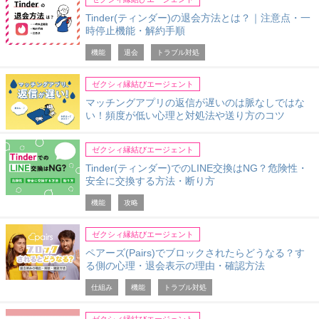
Tinder(ティンダー)の退会方法とは？｜注意点・一
時停止機能・解約手順
機能
退会
トラブル対処
ゼクシィ縁結びエージェント
マッチングアプリの返信が遅いのは脈なしではな
い！頻度が低い心理と対処法や送り方のコツ
ゼクシィ縁結びエージェント
Tinder(ティンダー)でのLINE交換はNG？危険性・
安全に交換する方法・断り方
機能
攻略
ゼクシィ縁結びエージェント
ペアーズ(Pairs)でブロックされたらどうなる？す
る側の心理・退会表示の理由・確認方法
仕組み
機能
トラブル対処
ゼクシィ縁結びエージェント