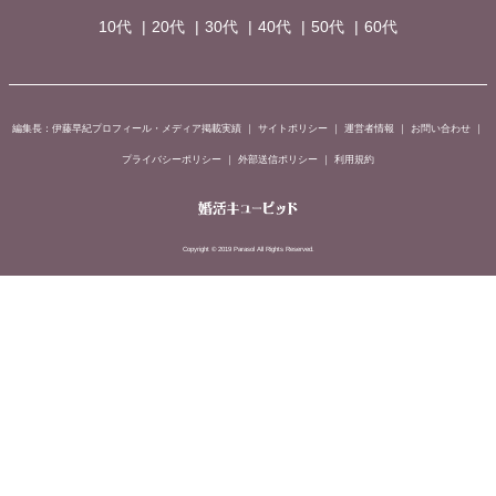
10代
20代
30代
40代
50代
60代
編集長：伊藤早紀プロフィール・メディア掲載実績
｜
サイトポリシー
｜
運営者情報
｜
お問い合わせ
｜
プライバシーポリシー
｜
外部送信ポリシー
｜
利用規約
Copyright © 2019 Parasol All Rights Reserved.