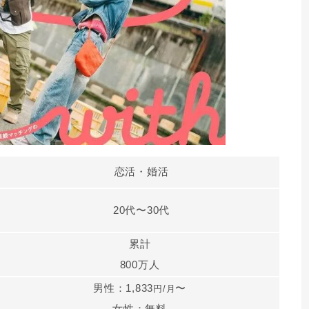
恋活・婚活
20代〜30代
累計
800万人
男性：1,833
〜
円/月
女性：無料