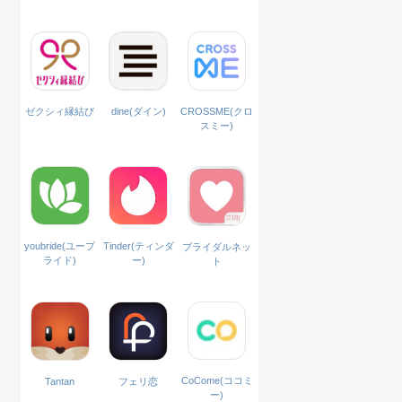
ゼクシィ縁結び
dine(ダイン)
CROSSME(クロ
スミー)
Tinder(ティンダ
youbride(ユーブ
ブライダルネッ
ー)
ライド)
ト
CoCome(ココミ
Tantan
フェリ恋
ー)