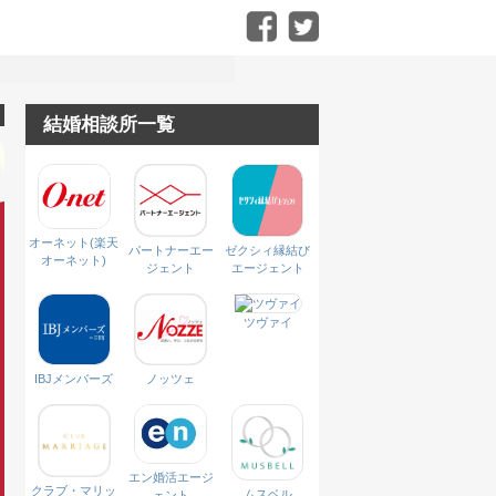
結婚相談所一覧
オーネット(楽天
パートナーエー
ゼクシィ縁結び
オーネット)
ジェント
エージェント
ツヴァイ
IBJメンバーズ
ノッツェ
エン婚活エージ
クラブ・マリッ
ムスベル
ェント