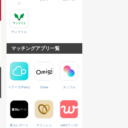
ジ
サンマリエ
マッチングアプリ一覧
ペアーズ(Pairs)
Omiai
タップル
with(ウィズ)
東カレデート
マリッシュ