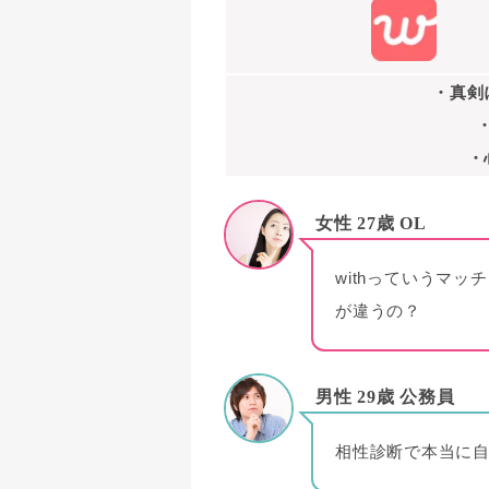
・真剣
・
女性 27歳 OL
withっていうマ
が違うの？
男性 29歳 公務員
相性診断で本当に