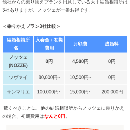
他社からの乗り換えプランを用意している大手結婚相談所は
3社ありますが、ノッツェが一番お得です。
＜乗りかえプラン3社比較＞
結婚相談所
入会金＋初期
月額費
成婚料
名
費用
ノッツェ
0円
4,500円
0円
(NOZZE)
ツヴァイ
80,000円~
10,500円~
0円
サンマリエ
100,000円~
15,000円~
200,000円
驚くべきことに、他の結婚相談所からノッツェに乗りかえ
の場合、初期費用は
なんと0円
。