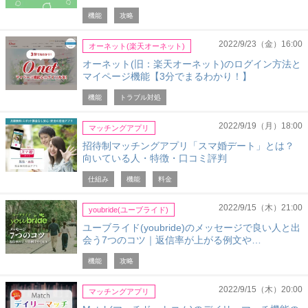
機能
攻略
2022/9/23（金）16:00
オーネット(楽天オーネット)
オーネット(旧：楽天オーネット)のログイン方法と
マイページ機能【3分でまるわかり！】
機能
トラブル対処
2022/9/19（月）18:00
マッチングアプリ
招待制マッチングアプリ「スマ婚デート」とは？
向いている人・特徴・口コミ評判
仕組み
機能
料金
2022/9/15（木）21:00
youbride(ユーブライド)
ユーブライド(youbride)のメッセージで良い人と出
会う7つのコツ｜返信率が上がる例文や…
機能
攻略
2022/9/15（木）20:00
マッチングアプリ