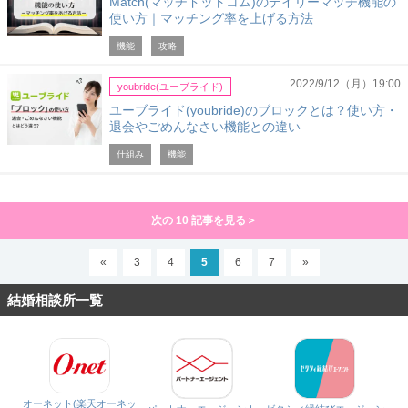
Match(マッチドットコム)のデイリーマッチ機能の
使い方｜マッチング率を上げる方法
機能
攻略
2022/9/12（月）19:00
youbride(ユーブライド)
ユーブライド(youbride)のブロックとは？使い方・
退会やごめんなさい機能との違い
仕組み
機能
次の 10 記事を見る＞
«
3
4
5
6
7
»
結婚相談所一覧
オーネット(楽天オーネッ