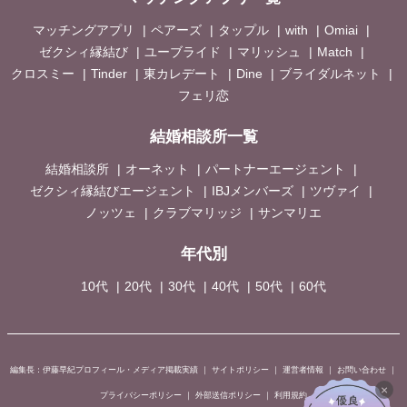
マッチングアプリ
ペアーズ
タップル
with
Omiai
ゼクシィ縁結び
ユーブライド
マリッシュ
Match
クロスミー
Tinder
東カレデート
Dine
ブライダルネット
フェリ恋
結婚相談所一覧
結婚相談所
オーネット
パートナーエージェント
ゼクシィ縁結びエージェント
IBJメンバーズ
ツヴァイ
ノッツェ
クラブマリッジ
サンマリエ
年代別
10代
20代
30代
40代
50代
60代
編集長：伊藤早紀プロフィール・メディア掲載実績
｜
サイトポリシー
｜
運営者情報
｜
お問い合わせ
｜
×
プライバシーポリシー
｜
外部送信ポリシー
｜
利用規約