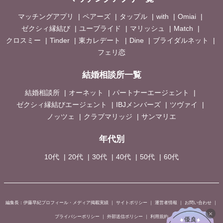
マッチングアプリ
ペアーズ
タップル
with
Omiai
ゼクシィ縁結び
ユーブライド
マリッシュ
Match
クロスミー
Tinder
東カレデート
Dine
ブライダルネット
フェリ恋
結婚相談所一覧
結婚相談所
オーネット
パートナーエージェント
ゼクシィ縁結びエージェント
IBJメンバーズ
ツヴァイ
ノッツェ
クラブマリッジ
サンマリエ
年代別
10代
20代
30代
40代
50代
60代
編集長：伊藤早紀プロフィール・メディア掲載実績
｜
サイトポリシー
｜
運営者情報
｜
お問い合わせ
｜
×
プライバシーポリシー
｜
外部送信ポリシー
｜
利用規約