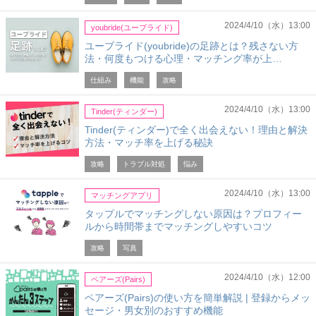
2024/4/10（水）13:00
youbride(ユーブライド)
ユーブライド(youbride)の足跡とは？残さない方
法・何度もつける心理・マッチング率が上…
仕組み
機能
攻略
2024/4/10（水）13:00
Tinder(ティンダー)
Tinder(ティンダー)で全く出会えない！理由と解決
方法・マッチ率を上げる秘訣
攻略
トラブル対処
悩み
2024/4/10（水）13:00
マッチングアプリ
タップルでマッチングしない原因は？プロフィー
ルから時間帯までマッチングしやすいコツ
攻略
写真
2024/4/10（水）12:00
ペアーズ(Pairs)
ペアーズ(Pairs)の使い方を簡単解説 | 登録からメッ
セージ・男女別のおすすめ機能