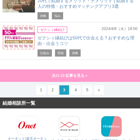
20代で結婚するメリット・デメリット | 結婚する
人の特徴・おすすめマッチングアプリ3選
攻略
悩み
2024/4/9（火）18:00
ゼクシィ縁結び
ゼクシィ縁結びは50代で出会える？おすすめな理
由・出会うコツ
仕組み
登録
攻略
次の 10 記事を見る＞
1
2
3
4
5
»
結婚相談所一覧
オーネット(楽天オーネッ