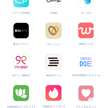
ペアーズ(Pairs)
Omiai
タップル
with(ウィズ)
東カレデート
マリッシュ
ゼクシィ縁結び
dine(ダイン)
CROSSME(クロスミー)
Tinder(ティンダー)
youbride(ユーブライド)
ブライダルネット