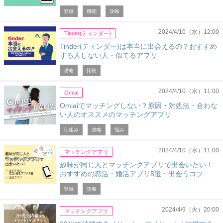
登録
機能
攻略
2024/4/10（水）12:00
Tinder(ティンダー)
Tinder(ティンダー)は本当に出会えるの？おすすめ
する人しない人・似てるアプリ
攻略
比較
2024/4/10（水）11:00
Omiai
Omiaiでマッチングしない？原因・対処法・合わな
い人のオススメのマッチングアプリ
仕組み
攻略
悩み
2024/4/10（水）11:00
マッチングアプリ
趣味が同じ人とマッチングアプリで出会いたい！
おすすめの恋活・婚活アプリ5選・出会うコツ
登録
攻略
2024/4/9（火）20:00
マッチングアプリ