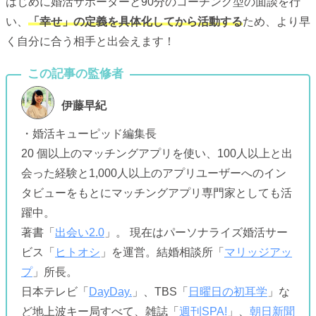
はじめに婚活サポーターと90分のコーチング型の面談を行
い、
「幸せ」の定義を具体化してから活動する
ため、より
早
く自分に合う相手と出会えます！
伊藤早紀
・婚活キューピッド編集長
20 個以上のマッチングアプリを使い、100人以上と出
会った経験と1,000人以上のアプリユーザーへのイン
タビューをもとにマッチングアプリ専門家としても活
躍中。
著書「
出会い2.0
」。 現在はパーソナライズ婚活サー
ビス「
ヒトオシ
」を運営。結婚相談所「
マリッジアッ
プ
」所長。
日本テレビ「
DayDay.
」、TBS「
日曜日の初耳学
」な
ど地上波キー局すべて、雑誌「
週刊SPA!
」、
朝日新聞