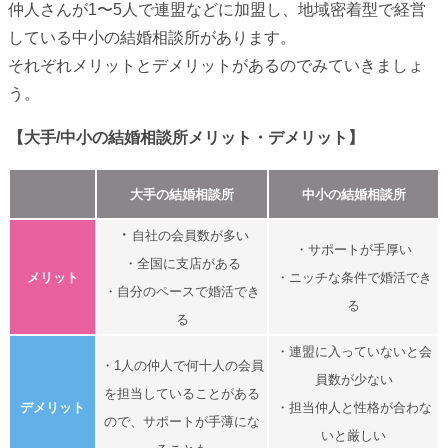
仲人さんが1〜5人で連盟などに加盟し、地域密着型で経営
している中小の結婚相談所があります。
それぞれメリットとデメリットがあるのでみていきましょ
う。
【大手/中小の結婚相談所メリット・デメリット】
大手の結婚相談所
中小の結婚相談所
・
自社の会員数が多い
・サポートが手厚い
・全国に支店がある
メリット
・ニッチな条件で婚活でき
・自分のペースで婚活でき
る
る
・連盟に入っていないと会
・1人の仲人で何十人の会員
員数が少ない
を担当していることがある
デメリット
・担当仲人と性格が合わな
ので、サポートが手薄にな
いと厳しい