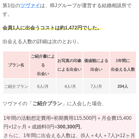
第1位の
ツヴァイ
は、IBJグループが運営する結婚相談所で
す。
会員1人に出会うコストは約1,472円でした。
出会える人数の詳細は次のとおり。
ご紹介書によ
お写真の印象
価値観による
1年間に
プラン名
る
による出会い
出会い
出会える人数
出会い
ご紹介プラン
6人/月
4人/月
7人/月
204人
ツヴァイの「
ご紹介プラン
」に入会した場合、
1年間の活動想定費用=初期費用115,500円＋月会費15,400
円×12ヶ月＋成婚料0円=
300,300円
。
さらに、1年間に出会える人数は、(6人＋4人＋7人)×12ヶ月