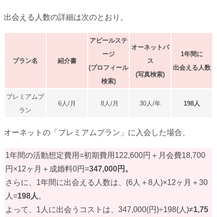
出会える人数の詳細は次のとおり。
アピールステ
オーネットパ
ージ
1年間に
プラン名
紹介書
ス
(プロフィール
出会える人数
(写真検索)
検索)
プレミアムプ
6人/月
8人/月
30人/年
198人
ラン
オーネットの「プレミアムプラン」に入会した場合、
1年間の活動想定費用=初期費用122,600円＋月会費18,700
円×12ヶ月＋成婚料0円=
347,000円。
さらに、1年間に出会える人数は、(6人＋8人)×12ヶ月＋30
人=
198人
。
よって、1人に出会うコストは、347,000(円)÷198(人)≠
1,75