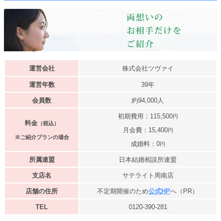
運営会社
株式会社ツヴァイ
運営年数
39年
会員数
約94,000人
初期費用：115,500
円
料金
（税込）
月会費：15,400
円
※ご紹介プランの場合
成婚料：0
円
所属連盟
日本結婚相談所連盟
支店名
サテライト周南店
店舗の住所
不定期開催のため
公式HP
へ（PR）
TEL
0120-390-281