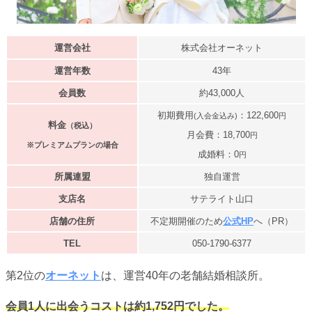
運営会社
株式会社オーネット
運営年数
43年
会員数
約43,000人
初期費用
：122,600
(入会金込み)
円
料金
（税込）
月会費：18,700
円
※プレミアムプランの場合
成婚料：0
円
所属連盟
独自運営
支店名
サテライト山口
店舗の住所
不定期開催のため
公式HP
へ（PR）
TEL
050-1790-6377
第2位の
オーネット
は、運営40年の老舗結婚相談所。
会員1人に出会うコストは約1,752円でした。