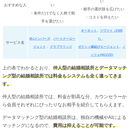
い
おすすめな人
い
・相手の選択肢を広げたい
・条件だけでなく人柄で相
・コストを抑えたい
手を選びたい
オーネット
、
ツヴァイ（ZWE
IBJメンバーズ
、
パートナーエー
I）
、
サービス名
ジェント
、
クラブマリッジ
ゼクシィ縁結び
エージェント
、
ノ
ッツェ(NOZZE)
上の表でわかるとおり、
仲人型の結婚相談所とデータマッチ
ング型の結婚相談所では料金もシステムも全く違ってきま
す。
仲人型の結婚相談所では、料金が割高な分、カウンセラーか
ら会員それぞれにぴったりなお相手を紹介してもらえます。
データマッチング型の結婚相談所は、独自の機械やAIによる
マッチングになるので、
費用は抑えることが可能です。