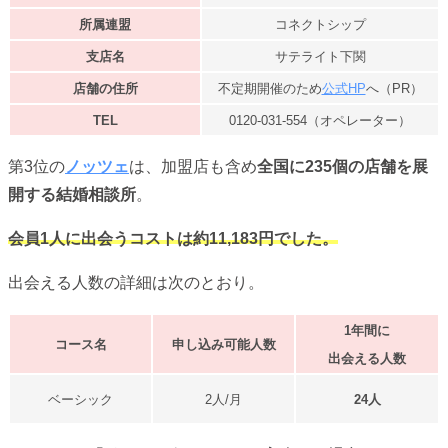
所属連盟
コネクトシップ
支店名
サテライト下関
店舗の住所
不定期開催のため
公式HP
へ（PR）
TEL
0120-031-554（オペレーター）
第3位の
ノッツェ
は、加盟店も含め
全国に235個の店舗を展
開する結婚相談所
。
会員1人に出会うコストは約11,183円でした。
出会える人数の詳細は次のとおり。
1年間に
コース名
申し込み可能人数
出会える人数
ベーシック
2人/月
24人