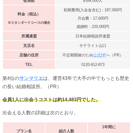
会員数
約86,000人
初期費用(入会金含む)：187,000円
料金（税込）
月会費：17,600円
※スタンダードコースの場合
成婚料：220,000円
所属連盟
日本結婚相談所連盟
支店名
サテライト山口
店舗の住所
不定期開催のため
公式HP
へ（PR）
TEL
0120-912-873
第4位の
サンマリエ
は、運営43年で大手の中でもっとも歴史
の長い結婚相談所。（PR）
会員1人に出会うコストは約14,483円でした。
出会える人数の詳細は次のとおり。
1年間に
プラン名
紹介人数