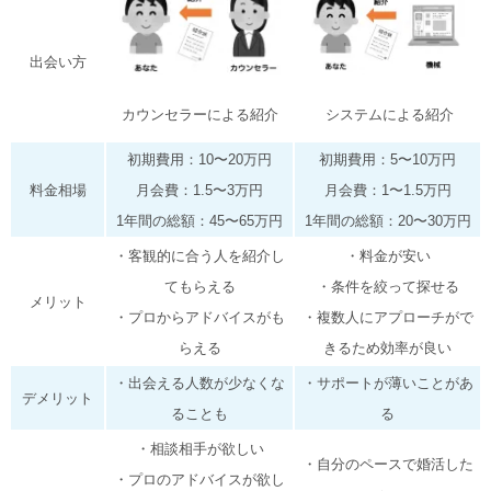
出会い方
カウンセラーによる紹介
システムによる紹介
初期費用：10〜20万円
初期費用：5〜10万円
料金相場
月会費：1.5〜3万円
月会費：1〜1.5万円
1年間の総額：45〜65万円
1年間の総額：20〜30万円
・客観的に合う人を紹介し
・料金が安い
てもらえる
・条件を絞って探せる
メリット
・プロからアドバイスがも
・複数人にアプローチがで
らえる
きるため効率が良い
・出会える人数が少なくな
・サポートが薄いことがあ
デメリット
ることも
る
・相談相手が欲しい
・自分のペースで婚活した
・プロのアドバイスが欲し