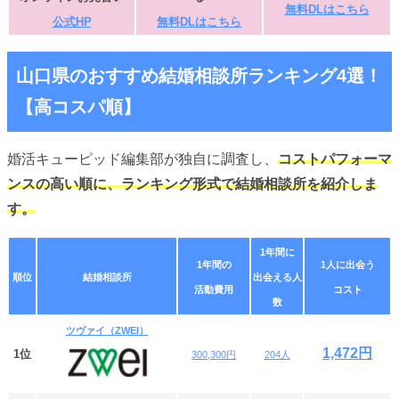
無料DLはこちら
公式HP
無料DLはこちら
山口県のおすすめ結婚相談所ランキング4選！
【高コスパ順】
婚活キューピッド編集部が独自に調査し、
コストパフォーマ
ンスの高い順に、ランキング形式で結婚相談所を紹介しま
す。
1年間に
1年間の
1人に出会う
順位
結婚相談所
出会える人
活動費用
コスト
数
ツヴァイ（ZWEI）
1,472円
1位
300,300円
204人