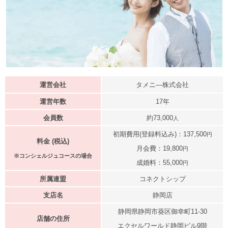
運営会社
タメニ―株式会社
運営年数
17年
会員数
約73,000
人
初期費用(登録料込み)：137,500
円
料金 (税込)
月会費：19,800
円
※コンシェルジュコースの場合
成婚料：55,000
円
所属連盟
コネクトシップ
支店名
静岡店
静岡県静岡市葵区御幸町11-30
店舗の住所
エクセルワールド静岡ビル9階