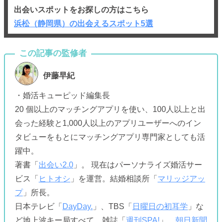
出会いスポットをお探しの方はこちら
浜松（静岡県）の出会えるスポット5選
伊藤早紀
・婚活キューピッド編集長
20 個以上のマッチングアプリを使い、100人以上と出
会った経験と1,000人以上のアプリユーザーへのイン
タビューをもとにマッチングアプリ専門家としても活
躍中。
著書「
出会い2.0
」。 現在はパーソナライズ婚活サー
ビス「
ヒトオシ
」を運営。結婚相談所「
マリッジアッ
プ
」所長。
日本テレビ「
DayDay.
」、TBS「
日曜日の初耳学
」な
ど地上波キー局すべて、雑誌「
週刊SPA!
」、
朝日新聞