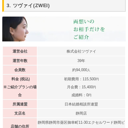
3. ツヴァイ(ZWEI)
運営会社
株式会社ツヴァイ
運営年数
39年
会員数
約94,000
人
料金 (税込)
初期費用：115,500
円
※ご紹介プランの場
月会費：15,400
円
合
成婚料：0
円
所属連盟
日本結婚相談所連盟
支店名
静岡店
静岡県静岡市葵区御幸町11-30エクセルワード静岡ビ
店舗の住所