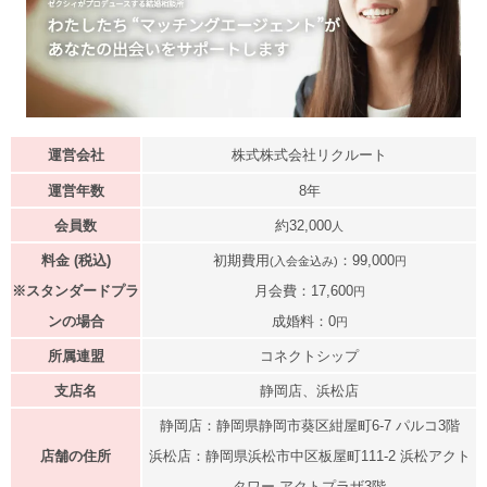
運営会社
株式株式会社リクルート
運営年数
8年
会員数
約32,000
人
料金 (税込)
初期費用
：99,000
(入会金込み)
円
※スタンダードプラ
月会費：17,600
円
ンの場合
成婚料：0
円
所属連盟
コネクトシップ
支店名
静岡店、浜松店
静岡店：静岡県静岡市葵区紺屋町6-7 パルコ3階
店舗の住所
浜松店：静岡県浜松市中区板屋町111-2 浜松アクト
タワー アクトプラザ3階