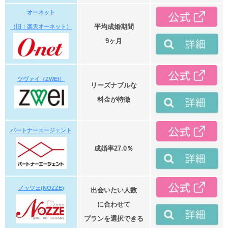
オーネット
平均成婚期間
（旧：楽天オーネット）
9ヶ月
ツヴァイ（ZWEI）
リーズナブルな
料金が特徴
パートナーエージェント
成婚率27.0％
ノッツェ(NOZZE)
出会いたい人数
に合わせて
プランを選択できる