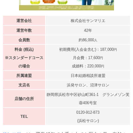
運営会社
株式会社サンマリエ
運営年数
42年
会員数
約86,000
人
料金 (税込)
初期費用(入会金含む)：187,000
円
※スタンダードコース
月会費：17,600
円
の場合
成婚料：220,000
円
所属連盟
日本結婚相談所連盟
支店名
浜発サロン、沼津サロン
静岡県浜松市中区砂山町361-1 グランメゾン芙
店舗の住所
蓉406号室
0120-912-873
TEL
(浜松サロン)