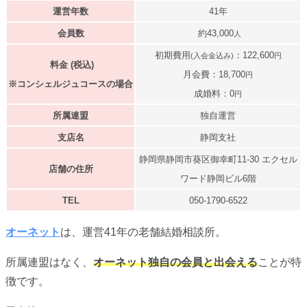
運営年数
41年
会員数
約43,000
人
初期費用
：122,600
(入会金込み)
円
料金 (税込)
月会費：18,700
円
※コンシェルジュコースの場合
成婚料：0
円
所属連盟
独自運営
支店名
静岡支社
静岡県静岡市葵区御幸町11-30 エクセル
店舗の住所
ワード静岡ビル6階
TEL
050-1790-6522
オーネット
は、運営41年の老舗結婚相談所。
所属連盟はなく、
オーネット独自の会員と出会える
ことが特
徴です。