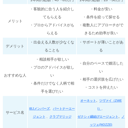
・客観的に合う人を紹介し
・料金が安い
てもらえる
・条件を絞って探せる
メリット
・プロからアドバイスがも
・複数人にアプローチがで
らえる
きるため効率が良い
・出会える人数が少なくな
・サポートが薄いことがあ
デメリット
ることも
る
・相談相手が欲しい
・自分のペースで婚活した
・プロのアドバイスが欲し
い
おすすめな人
い
・相手の選択肢を広げたい
・条件だけでなく人柄で相
・コストを抑えたい
手を選びたい
オーネット
、
ツヴァイ（ZWE
IBJメンバーズ
、
パートナーエー
I）
、
サービス名
ジェント
、
クラブマリッジ
ゼクシィ縁結び
エージェント
、
ノ
ッツェ(NOZZE)