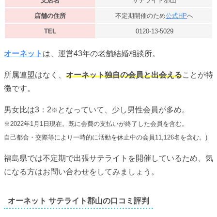
支店名
サテライト郡山
店舗の住所
不定期開催のため
公式HP
へ
TEL
0120-13-5029
オーネット
は、運営43年の老舗結婚相談所。
所属連盟はなく、
オーネット独自の会員と出会える
ことが特
徴です。
男女比は3：2
となっていて、少し男性会員が多め。
※
※2022年1月1日現在。既に会費の支払いが終了した会員を含む。
自己都合・交際等により一時的に活動を休止中の会員11,126名を含む。)
福島県では不定期で出張サテライトを開催しているため、気
になる方はお問い合わせをしてみましょう。
オーネット サテライト郡山の口コミ評判