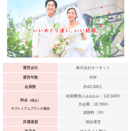
運営会社
株式会社オーネット
運営年数
43年
会員数
約43,000人
初期費用
：122,600
(入会金込み)
円
料金
（税込）
月会費：18,700
円
※プレミアムプランの場合
成婚料：0
円
所属連盟
独自運営