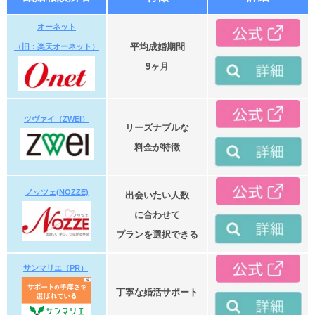
オーネット
平均成婚期間
（旧：楽天オーネット）
9ヶ月
ツヴァイ（ZWEI）
リーズナブルな
料金が特徴
ノッツェ(NOZZE)
出会いたい人数
に合わせて
プランを選択できる
サンマリエ（PR）
丁寧な婚活サポート