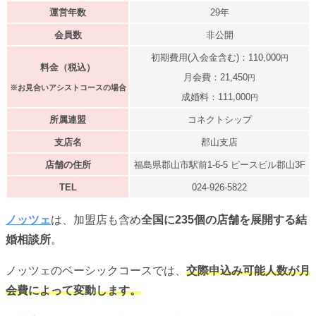
運営年数
29年
会員数
非公開
初期費用(入会金含む)：110,000
円
料金（税込）
月会費：21,450
円
※お見合いアシストコースの場合
成婚料：111,000
円
所属連盟
コネクトシップ
支店名
郡山支店
店舗の住所
福島県郡山市駅前1-6-5 ピースビル郡山3F
TEL
024-926-5822
ノッツェ
は、加盟店も含め
全国に235個の店舗を展開する結
婚相談所
。
ノッツェのベーシックコースでは、
交際申込み可能人数が月
会費によって変動します。