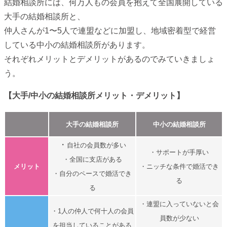
結婚相談所には、何万人もの会員を抱えて全国展開している
大手の結婚相談所と、
仲人さんが1〜5人で連盟などに加盟し、地域密着型で経営
している中小の結婚相談所があります。
それぞれメリットとデメリットがあるのでみていきましょ
う。
【大手/中小の結婚相談所メリット・デメリット】
大手の結婚相談所
中小の結婚相談所
・
自社の会員数が多い
・サポートが手厚い
・全国に支店がある
メリット
・ニッチな条件で婚活でき
・自分のペースで婚活でき
る
る
・連盟に入っていないと会
・1人の仲人で何十人の会員
員数が少ない
を担当していることがある